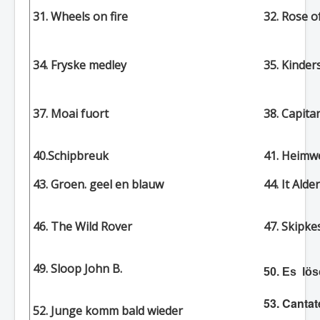
31. Wheels on fire
32. Rose of
34. Fryske medley
35. Kinder
37. Moai fuort
38. Capita
40.Schipbreuk
41. Heimwe
43. Groen. geel en blauw
44. It Alde
46. The Wild Rover
47. Skipkes
49. Sloop John B.
50. Es lös
53. Cantat
52. Junge komm bald wieder