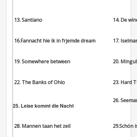
13. Santiano
14. De wi
16.Fannacht hie ik in frjemde dream
17. Iselma
19. Somewhere between
20. Mingu
22. The Banks of Ohio
23. Hard T
26. Seeman
25. Leise kommt die Nacht
28. Mannen taan het zeil
29.Schön i