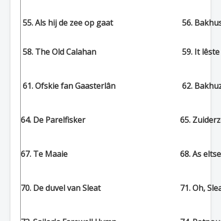
55. Als hij de zee op gaat
56. Bakhus
58. The Old Calahan
59. It lêste
61. Ofskie fan Gaasterlân
62. Bakhu
64. De Parelfisker
65. Zuider
67. Te Maaie
68. As elts
70. De duvel van Sleat
71. Oh, Sl