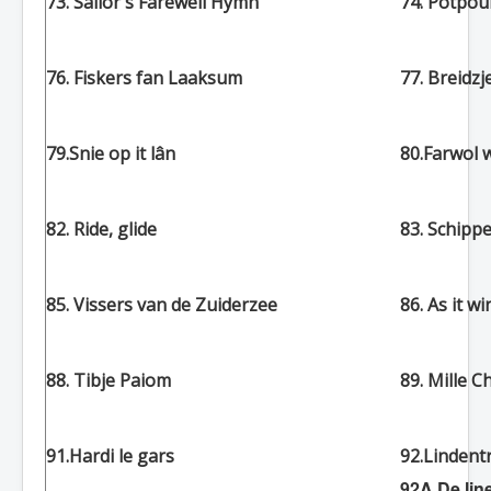
73. Sailor's Farewell Hymn
74. Potpou
76. Fiskers fan Laaksum
77. Breidzj
79.Snie op it lân
80.Farwol 
82. Ride, glide
83. Schipp
85. Vissers van de Zuiderzee
86. As it w
88. Tibje Paiom
89. Mille C
91.Hardi le gars
92.Lindent
92A De lin