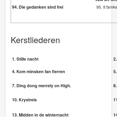
94. Die gedanken sind frei
95. It famk
Kerstliederen
1. Stille nacht
2.
4. Kom minsken fan fierren
5.
7. Ding dong merrely on High.
8.
10. Krystreis
11
13. Midden in de winternacht
14