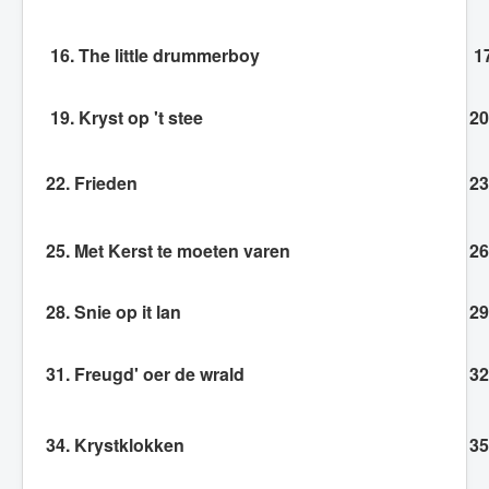
16. The little drummerboy
17
19. Kryst op 't stee
20
22. Frieden
23
25. Met Kerst te moeten varen
26
28. Snie op it lan
29
31. Freugd' oer de wrald
32
34. Krystklokken
35